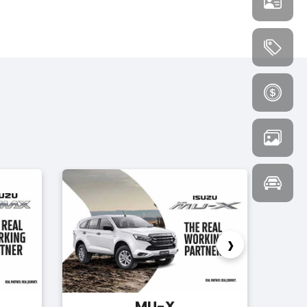
›
MU-X