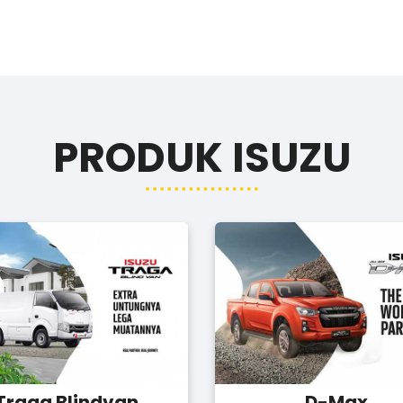
PRODUK ISUZU
Traga Blindvan
D-Max