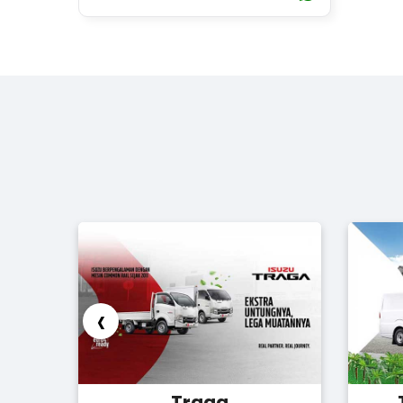
Mesin ini dirancang untuk
memberikan...
‹
Traga